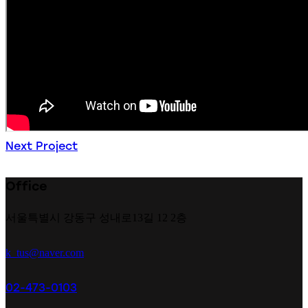
글
Next Project
탐
Office
색
서울특별시 강동구 성내로13길 12 2층
k_tus@naver.com
02-473-0103