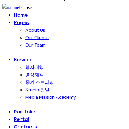
Close
Home
Pages
About Us
Our Clients
Our Team
Service
행사대행
영상제작
중계·스트리밍
Studio 렌탈
Media Mission Academy
Portfolio
Rental
Contacts