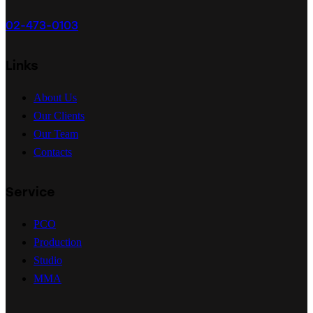
매
02-473-0103
김
Links
About Us
Our Clients
Our Team
Contacts
Service
PCO
Production
Studio
MMA