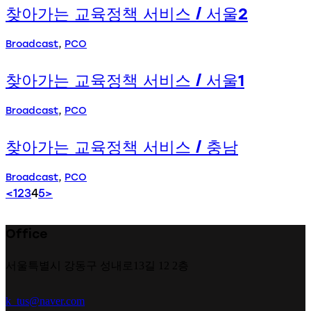
찾아가는 교육정책 서비스 / 서울2
Broadcast
,
PCO
찾아가는 교육정책 서비스 / 서울1
Broadcast
,
PCO
찾아가는 교육정책 서비스 / 충남
Broadcast
,
PCO
글
Page
Page
Page
Page
Page
<
1
2
3
4
5
>
페
Office
이
서울특별시 강동구 성내로13길 12 2층
지
k_tus@naver.com