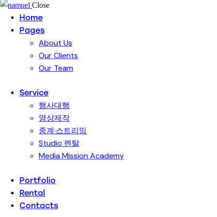
Close
Home
Pages
About Us
Our Clients
Our Team
Service
행사대행
영상제작
중계·스트리밍
Studio 렌탈
Media Mission Academy
Portfolio
Rental
Contacts